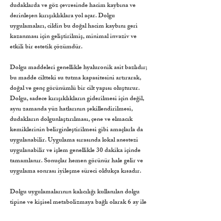
dudaklarda ve göz çevresinde hacim kaybına ve
derinleşen kırışıklıklara yol açar. Dolgu
uygulamaları, cildin bu doğal hacim kaybını geri
kazanması için geliştirilmiş, minimal invaziv ve
etkili bir estetik çözümdür.
Dolgu maddeleri genellikle hyaluronik asit bazlıdır;
bu madde ciltteki su tutma kapasitesini artırarak,
doğal ve genç görünümlü bir cilt yapısı oluşturur.
Dolgu, sadece kırışıklıkların giderilmesi için değil,
aynı zamanda yüz hatlarının şekillendirilmesi,
dudakların dolgunlaştırılması, çene ve elmacık
kemiklerinin belirginleştirilmesi gibi amaçlarla da
uygulanabilir. Uygulama sırasında lokal anestezi
uygulanabilir ve işlem genellikle 30 dakika içinde
tamamlanır. Sonuçlar hemen görünür hale gelir ve
uygulama sonrası iyileşme süreci oldukça kısadır.
Dolgu uygulamalarının kalıcılığı kullanılan dolgu
tipine ve kişisel metabolizmaya bağlı olarak 6 ay ile
18 ay arasında değişir. Düzenli tekrarlarla kalıcı