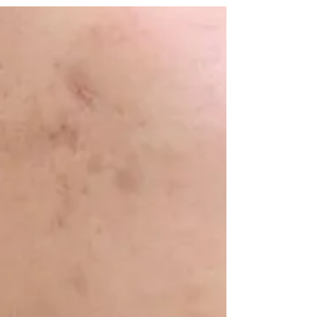
Choi İmplanter
Saç yoğunluğunda yaşanan sorunlar, şiddetli
saç dökülmeleri, yara izi veya yanık izleri
bulunan bölgeler ve genetik faktörlere bağlı...