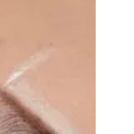
erkekler için bir çözüm Sakal ve Bıyık Ekimi
Sakal ve bıyık ekimi, erkeklerde görülen...