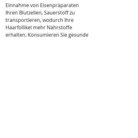
Einnahme von Eisenpräparaten 
Ihren Blutzellen, Sauerstoff zu 
transportieren, wodurch Ihre 
Haarfollikel mehr Nährstoffe 
erhalten. Konsumieren Sie gesunde 
Lebensmittel mit hohem Eisengehalt, 
einschließlich Cashewkernen, 
Kleieflocken und Linsen, zusammen 
mit Eisenpräparaten.
Trinken Sie täglich viel Wasser. 
Mindestens zwei bis drei Liter 
Wasser sind notwendig, um Toxine 
aus dem Körper auszuspülen. 
Trinken Sie ausreichend Wasser, um 
krankheitsverursachende Bakterien 
und Toxine über den Urin 
auszuscheiden. Je mehr Wasser Sie 