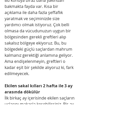
Bu konuya biraz daha yakından 
bakmakta fayda var. Kısa bir 
açıklama ile daha fazla şeffaflık 
yaratmak ve seçiminizde size 
yardımcı olmak istiyoruz. Çok belli 
olmasa da vücudunuzun uygun bir 
bölgesinden gerekli greftleri alıp 
sakalsız bölgeye ekiyoruz. Bu, bu 
bölgedeki güçlü saçlardan mahrum 
kalmanız gerektiği anlamına geliyor. 
Ama endişelenmeyin, greftleri o 
kadar eşit bir şekilde alıyoruz ki, fark 
edilmeyecek.
Ekilen sakal kılları 2 hafta ile 3 ay 
arasında dökülür
İlk birkaç ay içerisinde ekilen saçların 
uçlarını makasla kesebilirsiniz. Bir ay 
sonra jiletle tıraş olunabilir. Ancak 