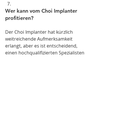
Wer kann vom Choi Implanter 
profitieren?
Der Choi Implanter hat kürzlich 
weitreichende Aufmerksamkeit 
erlangt, aber es ist entscheidend, 
einen hochqualifizierten Spezialisten 
oder eine Klinik für das Verfahren 
auszuwählen.
Bei der Überlegung der Eignung ist 
zu beachten, dass 
Haartransplantationstechniken, 
einschließlich des Choi Implanters, in 
der Regel nicht während der 
Adoleszenz – einer entscheidenden 
Entwicklungsstufe, die von Person zu 
Person variiert – empfohlen werden. 
Die meisten Spezialisten führen 